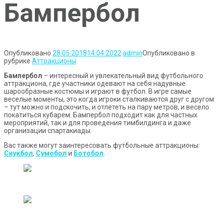
Бампербол
Опубликовано
28.05.2018
14.04.2022
admin
Опубликовано в
рубрике
Аттракционы
Бампербол
– интересный и увлекательный вид футбольного
аттракциона, где участники одевают на себя надувные
шарообразные костюмы и играют в футбол. В игре самые
веселые моменты, это когда игроки сталкиваются друг с другом
– тут можно и подскочить, и отлететь на пару метров, и весело
покатиться кубарем. Бампербол подходит как для частных
мероприятий, так и для проведения тимбилдинга и даже
организации спартакиады.
Вас также могут заинтересовать футбольные аттракционы:
Снукбол
,
Сумобол
и
Ботобол
.