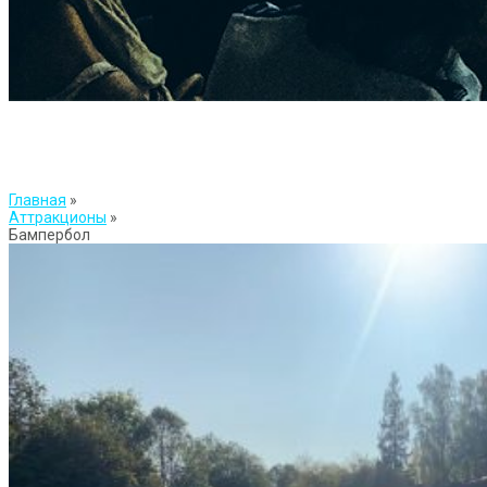
Главная
»
Аттракционы
»
Бампербол