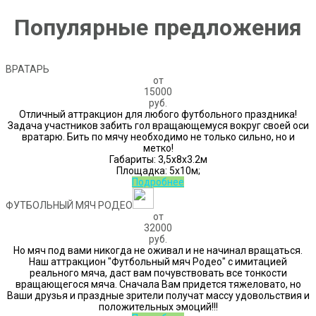
Популярные предложения
ВРАТАРЬ
от
15000
руб.
Отличный аттракцион для любого футбольного праздника!
Задача участников забить гол вращающемуся вокруг своей оси
вратарю. Бить по мячу необходимо не только сильно, но и
метко!
Габариты: 3,5х8х3.2м
Площадка: 5х10м;
Подробнее
ФУТБОЛЬНЫЙ МЯЧ РОДЕО
от
32000
руб.
Но мяч под вами никогда не оживал и не начинал вращаться.
Наш аттракцион "Футбольный мяч Родео" с имитацией
реального мяча, даст вам почувствовать все тонкости
вращающегося мяча. Сначала Вам придется тяжеловато, но
Ваши друзья и праздные зрители получат массу удовольствия и
положительных эмоций!!!